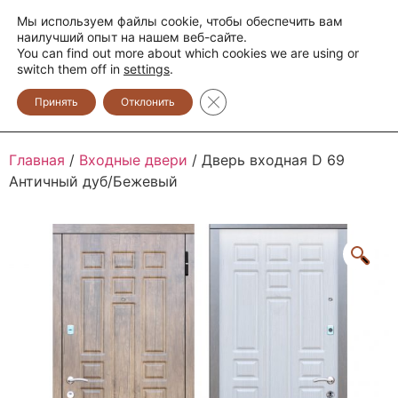
Мы используем файлы cookie, чтобы обеспечить вам
+373 600 888 33
+373 600 888 44
наилучший опыт на нашем веб-сайте.
You can find out more about which cookies we are using or
0
switch them off in
settings
.
Закрыть баннер cookie GDPR
Принять
Отклонить
Главная
/
Входные двери
/ Дверь входная D 69
Античный дуб/Бежевый