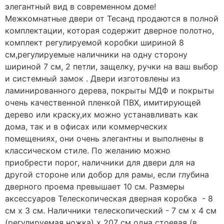
элегантный вид в современном доме!
Межкомнатные двери от Тесанд продаются в полной
комплектации, которая содержит дверное полотно,
комплект регулируемой коробки шириной 8
см,
регулируемые наличники
на одну сторону
шириной 7 см, 2 петли, защелку, ручки на ваш выбор
и системный замок . Двери изготовлены из
ламинированного дерева, покрыты МДФ и покрыты
очень качественной пленкой ПВХ, имитирующей
дерево или краску,их можно устанавливать как
дома, так и в офисах или коммерческих
помещениях, они очень элегантны и выполнены в
классическом стиле. По желанию можно
приобрести порог,
наличники для двери
для
на
другой стороне
или
д
обор
для рамы, если глубина
дверного проема превышает 10 см. Размеры
аксессуаров Телескопическая дверная коробка - 8
см х 3 см.
Hаличники
телескопический - 7 см х 4 см
(регулируемая ножка) х 207 см одна стоевая (в