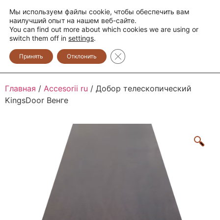
Мы используем файлы cookie, чтобы обеспечить вам
+373 600 888 33
+373 600 888 44
наилучший опыт на нашем веб-сайте.
You can find out more about which cookies we are using or
0
switch them off in
settings
.
Закрыть баннер cookie GDPR
Принять
Отклонить
Главная
/
Accesorii ru
/ Добор телескопический
KingsDoor Венге