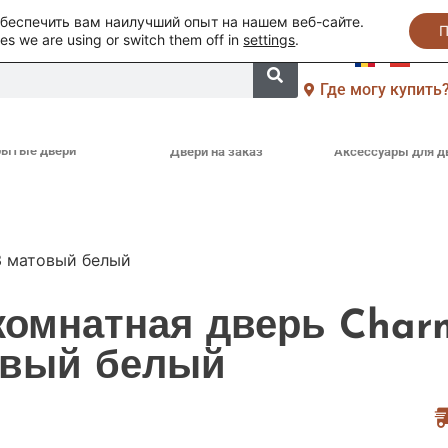
обеспечить вам наилучший опыт на нашем веб-сайте.
П
es we are using or switch them off in
settings
.
Где могу купить
рытые двери
Двери на заказ
Аксессуары для д
3 матовый белый
омнатная дверь Char
овый белый