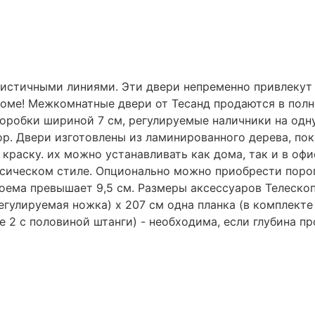
стичными линиями. Эти двери непременно привлекут 
оме! Межкомнатные двери от Тесанд продаются в полн
коробки шириной 7 см, регулируемые
наличники
на одн
бор. Двери изготовлены из ламинированного дерева, п
краску. их можно устанавливать как дома, так и в оф
ссическом стиле. Опционально можно приобрести порог
оема превышает 9,5 см. Размеры аксессуаров Телескопи
гулируемая ножка) х 207 см одна планка (в комплекте 
те 2 с половиной штанги) - необходима, если глубина п