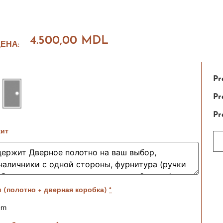
4.500,00
MDL
ЕНА:
Pr
Pr
Pr
жит
 (полотно + дверная коробка)
*
cm