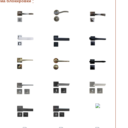
ема блокировки
*