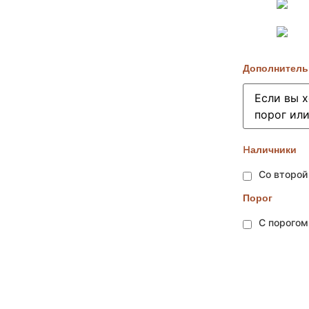
Дополнитель
Hаличники
Со второй
Порог
С порого