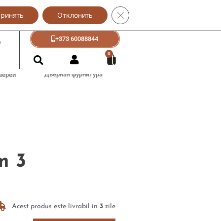
Закрыть баннер cookie GDPR
ринять
+373 60088833
Отклонить
+373 60088844
?
0
Дверная фурнитура
верей
m 3
Acest produs este livrabil in
3
zile