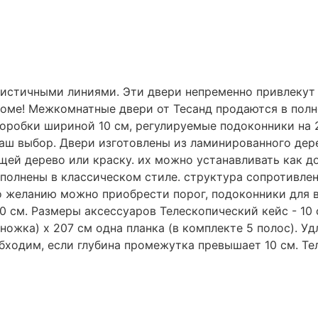
стичными линиями. Эти двери непременно привлекут 
оме! Межкомнатные двери от Тесанд продаются в полн
оробки шириной 10 см, регулируемые подоконники на 
 ваш выбор. Двери изготовлены из ламинированного де
ей дерево или краску. их можно устанавливать как до
полнены в классическом стиле. структура сопротивлен
о желанию можно приобрести порог, подоконники для 
0 см. Размеры аксессуаров Телескопический кейс - 10 
ножка) х 207 см одна планка (в комплекте 5 полос). Уд
обходим, если глубина промежутка превышает 10 см. Те