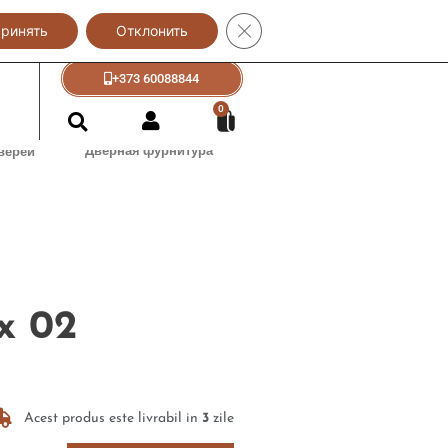
Закрыть баннер cookie GDPR
ринять
+373 60088833
Отклонить
+373 60088844
0
Дверная фурнитура
верей
x 02
Acest produs este livrabil in
3
zile