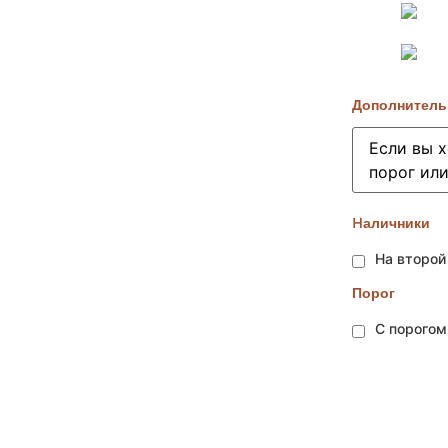
Дополнитель
Hаличники
На второй
Порог
С порого