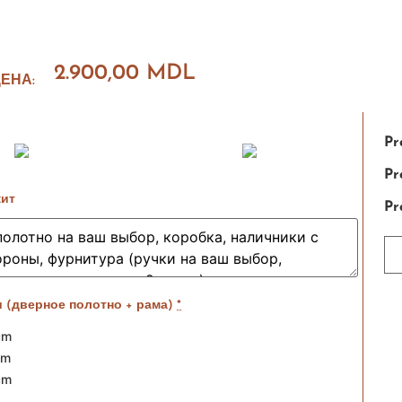
2.900,00
MDL
ЕНА:
Pr
Pr
жит
Pr
 (дверное полотно + рама)
*
cm
cm
cm