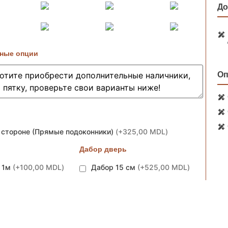
До
ные опции
Оп
 стороне (Прямые подоконники)
(
+325,00 MDL
)
Дабор дверь
м 1м
(
+100,00 MDL
)
Дабор 15 см
(
+525,00 MDL
)