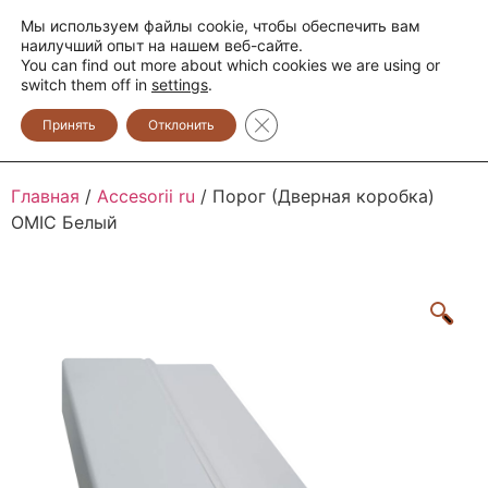
Мы используем файлы cookie, чтобы обеспечить вам
+373 600 888 33
+373 600 888 44
наилучший опыт на нашем веб-сайте.
You can find out more about which cookies we are using or
0
switch them off in
settings
.
Закрыть баннер cookie GDPR
Принять
Отклонить
Главная
/
Accesorii ru
/ Порог (Дверная коробка)
OMIC Белый