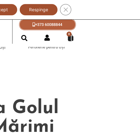
Close GDPR Cookie Banner
cept
Respinge
+373 60088833
+373 60088844
?
0
Feronerie pentru Uși
Uși
a Golul
 Mărimi