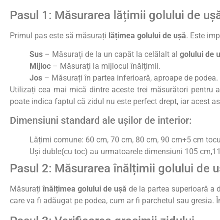
Pasul 1: Măsurarea lățimii golului de uș
Primul pas este să măsurați
lățimea golului de ușă
. Este imp
Sus
– Măsurați de la un capăt la celălalt al
golului de 
Mijloc
– Măsurați la mijlocul înălțimii.
Jos
– Măsurați în partea inferioară, aproape de podea.
Utilizați cea mai mică dintre aceste trei măsurători pentru
poate indica faptul că zidul nu este perfect drept, iar acest a
Dimensiuni standard ale ușilor de interior:
Lățimi comune: 60 cm, 70 cm, 80 cm, 90 cm+5 cm tocu
Uși duble(cu toc) au urmatoarele dimensiuni 105 cm,1
Pasul 2: Măsurarea înălțimii golului de 
Măsurați
înălțimea golului de ușă
de la partea superioară a d
care va fi adăugat pe podea, cum ar fi parchetul sau gresia. 