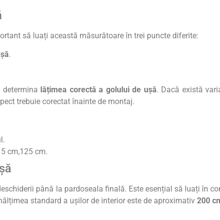
ă
ortant să luați această măsurătoare în trei puncte diferite:
ușă
.
 a determina
lățimea corectă a golului de ușă
. Dacă există varia
spect trebuie corectat înainte de montaj.
l.
15 cm,125 cm.
ușă
eschiderii până la pardoseala finală. Este esențial să luați în co
Înălțimea standard a ușilor de interior este de aproximativ
200 c