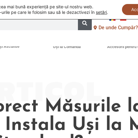
i cea mai bună experiență pe site-ul nostru web.
Ac
-urile pe care le folosim sau să le dezactivezi în
setări
.
De unde Cumpăr
și Ascunse
Uși la Comandă
Accesorii pentru 
RTICOL
ect Măsurile l
 Instala Uși la