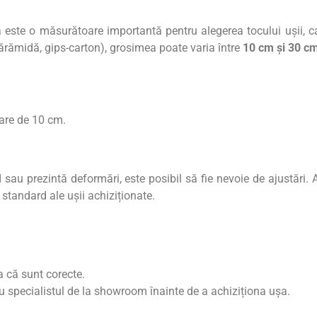
 este o măsurătoare importantă pentru alegerea tocului ușii, c
 cărămidă, gips-carton), grosimea poate varia între
10 cm și 30 c
mare de 10 cm.
 sau prezintă deformări, este posibil să fie nevoie de ajustări.
standard ale ușii achiziționate.
 că sunt corecte.
 cu specialistul de la showroom înainte de a achiziționa ușa.