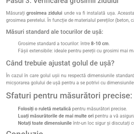
Pasul 3: Verificarea grosimii zidului
Măsurați
grosimea zidului
unde va fi instalată ușa. Aceasta
grosimea peretelui. În funcție de materialul pereților (beton,
Măsuri standard ale tocurilor de ușă:
Grosime standard a tocurilor: între
8-10 cm
.
Fâșii extensibile: ideale pentru pereții cu grosimi mai 
Când trebuie ajustat golul de ușă?
În cazul în care golul ușii nu respectă dimensiunile standard
micșorarea golului de ușă pentru a se potrivi cu dimensiunile 
Sfaturi pentru măsurători precise:
Folosiți o ruletă metalică
pentru măsurători precise.
Luați măsurătorile de mai multe ori
pentru a vă asigura
Notați toate dimensiunile
într-un loc sigur și discutați