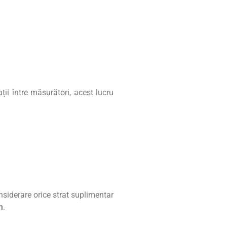
ții între măsurători, acest lucru
nsiderare orice strat suplimentar
m
.