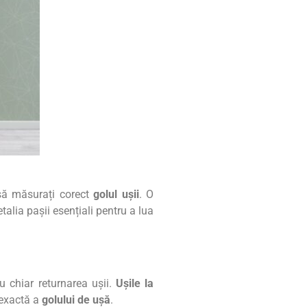
 să măsurați corect
golul ușii
. O
etalia pașii esențiali pentru a lua
u chiar returnarea ușii.
Ușile la
 exactă a
golului de ușă
.