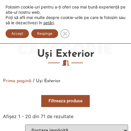
Folosim cookie-uri pentru a-ți oferi cea mai bună experiență pe
+373 600 888 33
+373 600 888 44
site-ul nostru web.
Poți să afli mai multe despre cookie-urile pe care le folosim sau
0
să le dezactivezi în
setări
.
Close GDPR Cookie Banner
Accept
Respinge
CATEGORIE
Uși Exterior
Prima pagină
/ Uși Exterior
Filtreaza produse
Afișez 1 - 20 din 71 de rezultate