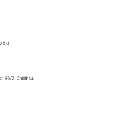
 MDL
)
r, 96/2, Chișinău.