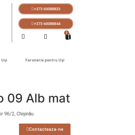
+373 60088833
+373 60088844
?
0
 Uși
Feronerie pentru Uși
o 09 Alb mat
or 96/2, Chișinău.
Contacteaza-ne