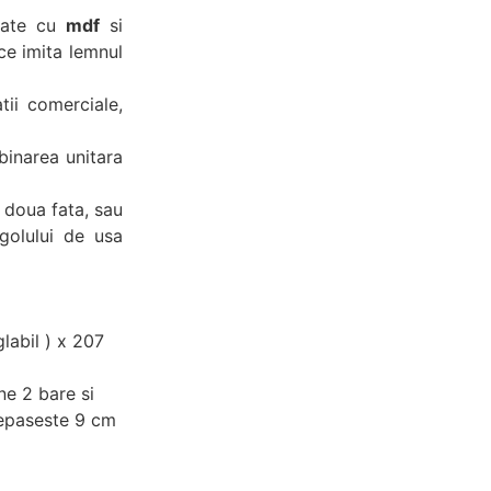
cate cu
mdf
si
ce imita lemnul
tii comerciale,
binarea unitara
 doua fata, sau
golului de usa
labil ) x 207
ne 2 bare si
depaseste 9 cm