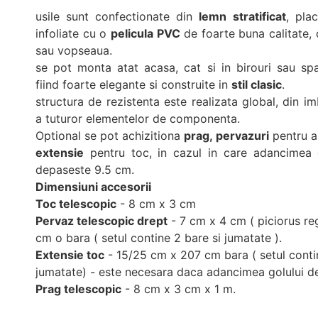
usile sunt confectionate din
lemn stratificat
, pla
infoliate cu o
pelicula PVC
de foarte buna calitate, 
sau vopseaua.
se pot monta atat acasa, cat si in birouri sau spa
fiind foarte elegante si construite in
stil clasic
.
structura de rezistenta este realizata global, din im
a tuturor elementelor de componenta.
Optional se pot achizitiona
prag, pervazuri
pentru a
extensie
pentru toc, in cazul in care adancimea 
depaseste 9.5 cm.
Dimensiuni accesorii
Toc telescopic
- 8 cm x 3 cm
Pervaz telescopic drept
- 7 cm x 4 cm ( piciorus reg
cm o bara ( setul contine 2 bare si jumatate ).
Extensie toc
- 15/25 cm x 207 cm bara ( setul conti
jumatate) - este necesara daca adancimea golului 
Prag telescopic
- 8 cm x 3 cm x 1 m.