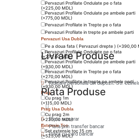
Pervazuri Profilate Ondulate pe o fata
(
+225,00 MDL
)
Pervazuri Profilate Ondulate pe ambele parti
(
+775,00 MDL
)
Pervazuri Profilate in Trepte pe o fata
Pervazuri Profilate in trepte pe ambele parti
Pervazuri Usa Dubla
Pe a doua fata ( Pervazuri drepte )
(
+390,00
Pervazuri Profilate Ondulate pe o fata
Livrare
Produse
(
+270,00 MDL
)
Pervazuri Profilate Ondulate pe ambele parti
(
+930,00 MDL
)
Pervazuri Profilate in Trepte pe o fata
(
+270,00 MDL
)
Pervazuri Profilate in trepte pe ambele parti
Ridicare personală din depozit. Str. Uzinelo
(
+930,00 MDL
)
Plata
Produse
Prag
Cu prag 1m
(
+115,00 MDL
)
Prag Usa Dubla
Cu prag 2m
Plata numerar
(
+230,00 MDL
)
Extensie Toc
Plata prin transfer bancar
Set extensie toc 15 cm
Plata cu card bancar
(
+525,00 MDL
)