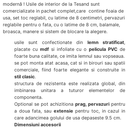
modernă ! Usile de interior de la Tesand sunt
comercializate in pachet complet,care contine foaia de
usa, set toc reglabil, cu latime de 8 centimetri, pervazuri
reglabile pentru o fata, cu o latime de 8 cm, balamale,
broasca, manere si sistem de blocare la alegere.
usile sunt confectionate din
lemn stratificat
,
placate cu
mdf
si infoliate cu o
pelicula PVC
de
foarte buna calitate, ce imita lemnul sau vopseaua.
se pot monta atat acasa, cat si in birouri sau spatii
comerciale, fiind foarte elegante si construite in
stil clasic
.
structura de rezistenta este realizata global, din
imbinarea unitara a tuturor elementelor de
componenta.
Optional se pot achizitiona
prag, pervazuri
pentru
a doua fata, sau
extensie
pentru toc, in cazul in
care adancimea golului de usa depaseste 9.5 cm.
Dimensiuni accesorii