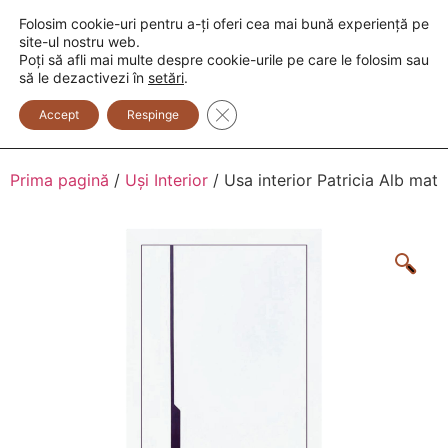
Folosim cookie-uri pentru a-ți oferi cea mai bună experiență pe
+373 600 888 33
+373 600 888 44
site-ul nostru web.
Poți să afli mai multe despre cookie-urile pe care le folosim sau
0
să le dezactivezi în
setări
.
Close GDPR Cookie Banner
Accept
Respinge
Prima pagină
/
Uși Interior
/ Usa interior Patricia Alb mat