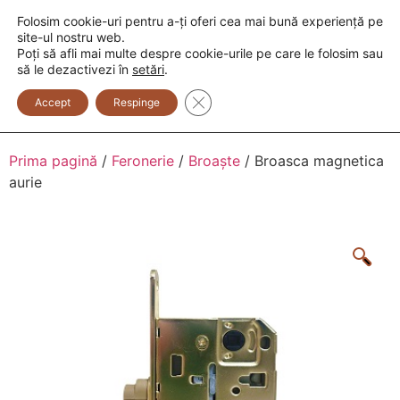
Folosim cookie-uri pentru a-ți oferi cea mai bună experiență pe
+373 600 888 33
+373 600 888 44
site-ul nostru web.
Poți să afli mai multe despre cookie-urile pe care le folosim sau
0
să le dezactivezi în
setări
.
Close GDPR Cookie Banner
Accept
Respinge
Prima pagină
/
Feronerie
/
Broaște
/ Broasca magnetica
aurie