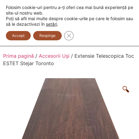
Folosim cookie-uri pentru a-ți oferi cea mai bună experiență pe
+373 600 888 33
+373 600 888 44
site-ul nostru web.
Poți să afli mai multe despre cookie-urile pe care le folosim sau
0
să le dezactivezi în
setări
.
Close GDPR Cookie Banner
Accept
Respinge
Prima pagină
/
Accesorii Uși
/ Extensie Telescopica Toc
ESTET Stejar Toronto