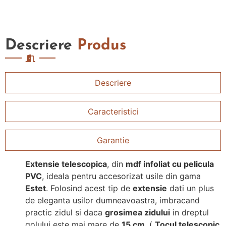
Descriere
Produs
Descriere
Caracteristici
Garantie
Extensie telescopica
, din
mdf infoliat cu pelicula
PVC
, ideala pentru accesorizat usile din gama
Estet
. Folosind acest tip de
extensie
dati un plus
de eleganta usilor dumneavoastra, imbracand
practic zidul si daca
grosimea zidului
in dreptul
golului este mai mare de
15 cm
. (
Tocul telescopic