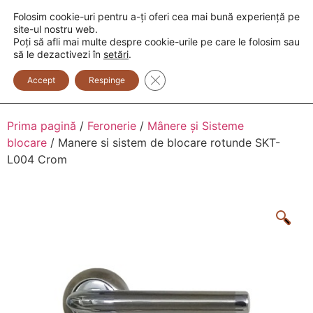
Folosim cookie-uri pentru a-ți oferi cea mai bună experiență pe
+373 600 888 33
+373 600 888 44
site-ul nostru web.
Poți să afli mai multe despre cookie-urile pe care le folosim sau
0
să le dezactivezi în
setări
.
Close GDPR Cookie Banner
Accept
Respinge
Prima pagină
/
Feronerie
/
Mânere și Sisteme
blocare
/ Manere si sistem de blocare rotunde SKT-
L004 Crom