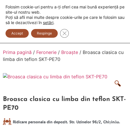
Folosim cookie-uri pentru a-ți oferi cea mai bună experiență pe
+373 600 888 33
+373 600 888 44
site-ul nostru web.
Poți să afli mai multe despre cookie-urile pe care le folosim sau
0
să le dezactivezi în
setări
.
Close GDPR Cookie Banner
Accept
Respinge
Prima pagină
/
Feronerie
/
Broaște
/ Broasca clasica cu
limba din teflon SKT-PE70
Broasca clasica cu limba din teflon SKT-
PE70
Ridicare personala din depozit. Str. Uzinelor 96/2, Chișinău.