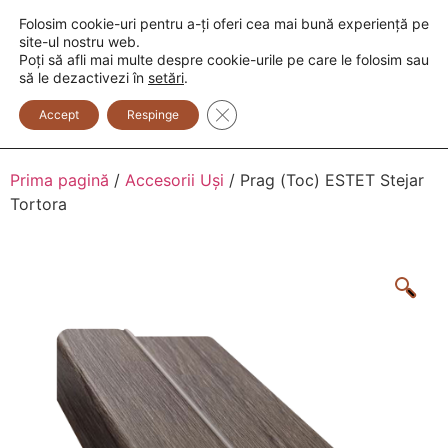
Folosim cookie-uri pentru a-ți oferi cea mai bună experiență pe
+373 600 888 33
+373 600 888 44
site-ul nostru web.
Poți să afli mai multe despre cookie-urile pe care le folosim sau
0
să le dezactivezi în
setări
.
Close GDPR Cookie Banner
Accept
Respinge
Prima pagină
/
Accesorii Uși
/ Prag (Toc) ESTET Stejar
Tortora