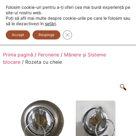
Folosim cookie-uri pentru a-ți oferi cea mai bună experiență pe
+373 600 888 33
+373 600 888 44
site-ul nostru web.
Poți să afli mai multe despre cookie-urile pe care le folosim sau
0
să le dezactivezi în
setări
.
Close GDPR Cookie Banner
Accept
Respinge
Prima pagină
/
Feronerie
/
Mânere și Sisteme
blocare
/ Rozeta cu cheie