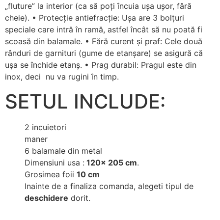
„fluture” la interior (ca să poți încuia ușa ușor, fără
cheie). • Protecție antiefracție: Ușa are 3 bolțuri
speciale care intră în ramă, astfel încât să nu poată fi
scoasă din balamale. • Fără curent și praf: Cele două
rânduri de garnituri (gume de etanșare) se asigură că
ușa se închide etanș. • Prag durabil: Pragul este din
inox, deci nu va rugini în timp.
SETUL INCLUDE:
2 incuietori
maner
6 balamale din metal
Dimensiuni usa :
120x 205 cm
.
Grosimea foii
10 cm
Inainte de a finaliza comanda, alegeti tipul de
deschidere
dorit.