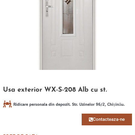
Usa exterior WX-S-208 Alb cu st.
Ridicare personala din depozit. Str. Uzinelor 96/2, Chișinău.
Contacteaza-ne