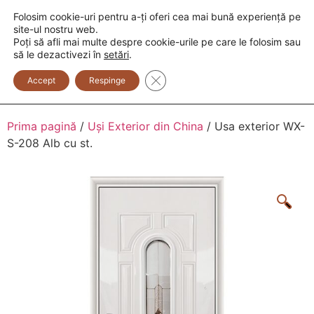
Folosim cookie-uri pentru a-ți oferi cea mai bună experiență pe
+373 600 888 33
+373 600 888 44
site-ul nostru web.
Poți să afli mai multe despre cookie-urile pe care le folosim sau
0
să le dezactivezi în
setări
.
Close GDPR Cookie Banner
Accept
Respinge
Prima pagină
/
Uși Exterior din China
/ Usa exterior WX-
S-208 Alb cu st.