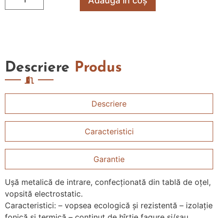
Adaugă în coș
Descriere
Produs
Descriere
Caracteristici
Garantie
Uşă metalică de intrare, confecţionată din tablă de oţel,
vopsită electrostatic.
Caracteristici: – vopsea ecologică şi rezistentă – izolaţie
fonică si termică – conţinut de hîrtie fagure si/sau