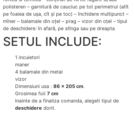
polisteren – garnitură de cauciuc pe tot perimetrul (atît
pe foaiea de uşa, cît şi pe toc) – închidere multipunct –
mîner – balamale din oţel – prag – vizor din oţel – tipul
de deschidere: în afară, pe stînga sau pe dreapta
SETUL INCLUDE:
1 incuietori
maner
4 balamale din metal
vizor
Dimensiuni usa :
86 x 205 cm
.
Grosimea foii
7 cm
Inainte de a finaliza comanda, alegeti tipul de
deschidere
dorit.