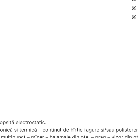
opsită electrostatic.
fonică si termică – conţinut de hîrtie fagure si/sau polister
e multipunct – mîner – balamale din oţel – prag – vizor din oţ