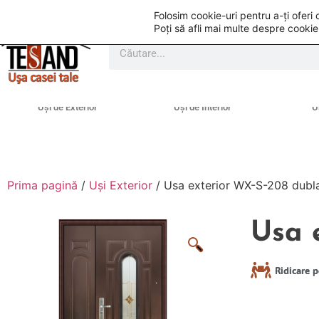
Folosim cookie-uri pentru a-ți ofer
Poți să afli mai multe despre cookie
Uși de Exterior
Uși de Interior
U
Prima pagină
/
Uși Exterior
/ Usa exterior WX-S-208 dubla
Usa 
Ridicare p