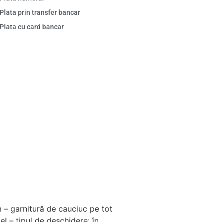
Plata prin transfer bancar
Plata cu card bancar
en – garnitură de cauciuc pe tot
el – tipul de deschidere: în