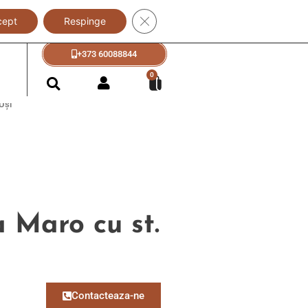
Close GDPR Cookie Banner
cept
Respinge
+373 60088833
+373 60088844
?
Feronerie pentru Uși
0
Uși
 Maro cu st.
Contacteaza-ne