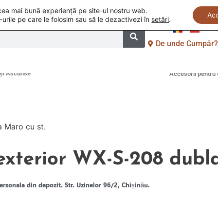
i cea mai bună experiență pe site-ul nostru web.
Ac
-urile pe care le folosim sau să le dezactivezi în
setări
.
De unde Cumpăr
Uși la Comandă
și Ascunse
Accesorii pentru 
 Maro cu st.
exterior WX-S-208 dubla
ersonala din depozit. Str. Uzinelor 96/2, Chișinău.