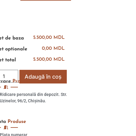
5.500,00 MDL
et de baza
0,00 MDL
et optionale
5.500,00 MDL
et total
Adaugă în coș
vrare
Produse
Ridicare personală din depozit. Str.
Uzinelor, 96/2, Chișinău.
ata
Produse
Plata numerar