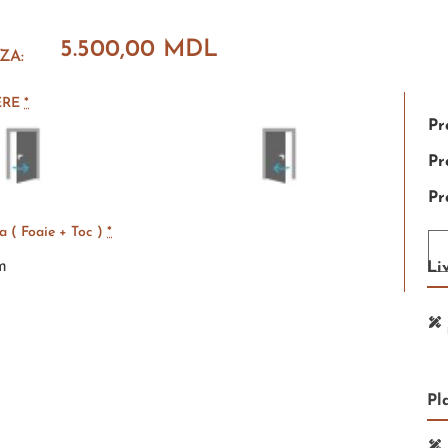
5.500,00
MDL
ZA:
ERE
*
Pr
Pr
Pr
 ( Foaie + Toc )
*
m
Li
Pl