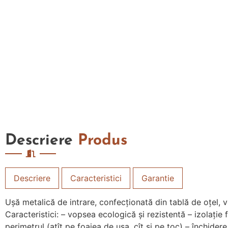
Descriere
Produs
Descriere
Caracteristici
Garantie
Uşă metalică de intrare, confecţionată din tablă de oţel, v
Caracteristici: – vopsea ecologică şi rezistentă – izolaţie 
perimetrul (atît pe foaiea de uşa, cît şi pe toc) – închider