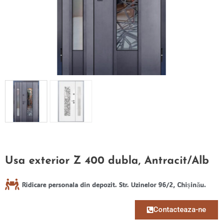
Usa exterior Z 400 dubla, Antracit/Alb
Ridicare personala din depozit. Str. Uzinelor 96/2, Chișinău.
Contacteaza-ne