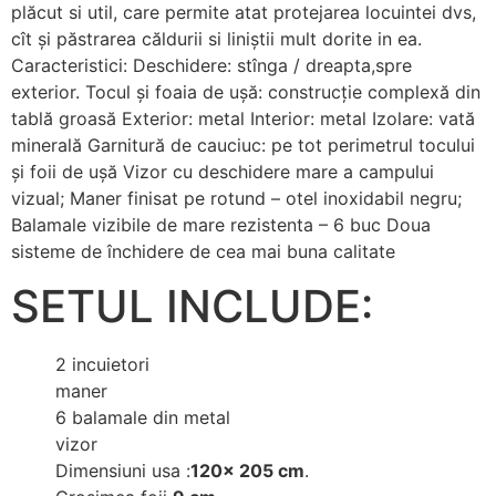
plăcut si util, care permite atat protejarea locuintei dvs,
cît şi păstrarea căldurii si liniştii mult dorite in ea.
Caracteristici: Deschidere: stînga / dreapta,spre
exterior. Tocul şi foaia de uşă: construcţie complexă din
tablă groasă Exterior: metal Interior: metal Izolare: vată
minerală Garnitură de cauciuc: pe tot perimetrul tocului
şi foii de uşă Vizor cu deschidere mare a campului
vizual; Maner finisat pe rotund – otel inoxidabil negru;
Balamale vizibile de mare rezistenta – 6 buc Doua
sisteme de închidere de cea mai buna calitate
SETUL INCLUDE:
2 incuietori
maner
6 balamale din metal
vizor
Dimensiuni usa :
120x 205 cm
.