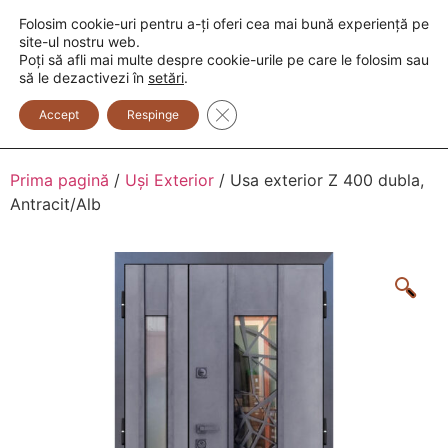
Folosim cookie-uri pentru a-ți oferi cea mai bună experiență pe
+373 600 888 33
+373 600 888 44
site-ul nostru web.
Poți să afli mai multe despre cookie-urile pe care le folosim sau
0
să le dezactivezi în
setări
.
Close GDPR Cookie Banner
Accept
Respinge
Prima pagină
/
Uși Exterior
/ Usa exterior Z 400 dubla,
Antracit/Alb