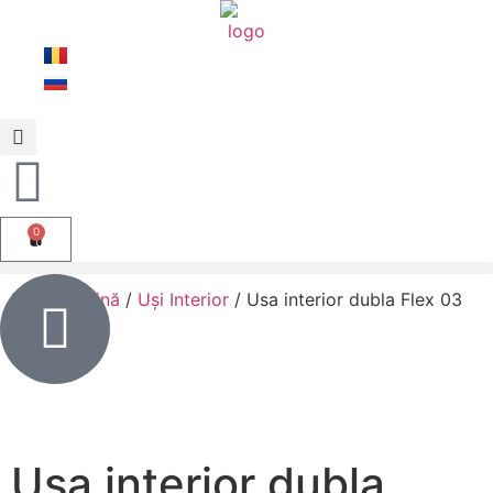
0
Prima pagină
/
Uși Interior
/ Usa interior dubla Flex 03
Alb mat
Usa interior dubla