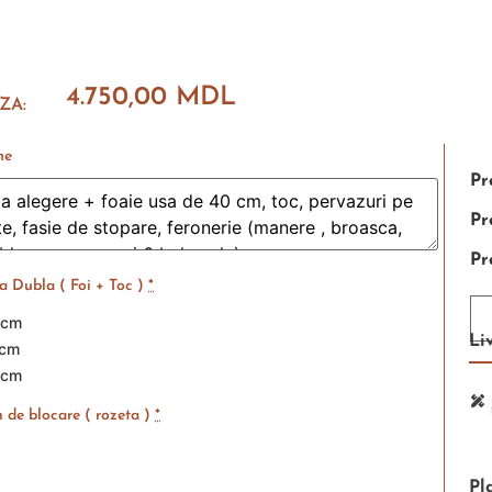
4.750,00
MDL
ZA:
ne
Pr
Pr
Pr
 Dubla ( Foi + Toc )
*
 cm
Li
 cm
 cm
 de blocare ( rozeta )
*
Pl