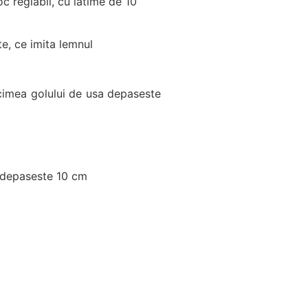
c reglabil, cu latime de 10
e, ce imita lemnul
cimea golului de usa depaseste
i depaseste 10 cm