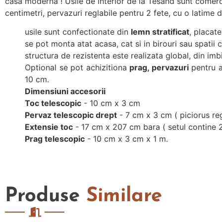
casă modernă ! Usile de interior de la Tesand sunt comerci
centimetri, pervazuri reglabile pentru 2 fete, cu o latim
usile sunt confectionate din
lemn stratificat
, placat
se pot monta atat acasa, cat si in birouri sau spatii 
structura de rezistenta este realizata global, din i
Optional se pot achizitiona
prag, pervazuri
pentru a
10 cm.
Dimensiuni accesorii
Toc telescopic
- 10 cm x 3 cm
Pervaz telescopic drept
- 7 cm x 3 cm ( piciorus reg
Extensie toc
- 17 cm x 207 cm bara ( setul contine 
Prag telescopic
- 10 cm x 3 cm x 1 m.
Produse
Similare