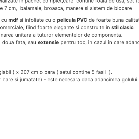
alizate in pachet complet,care contine foaia de usa, set to
e de 7 cm, balamale, broasca, manere si sistem de blocare
e cu
mdf
si infoliate cu o
pelicula PVC
de foarte buna calitat
comerciale, fiind foarte elegante si construite in
stil clasic
.
mbinarea unitara a tuturor elementelor de componenta.
 doua fata, sau
extensie
pentru toc, in cazul in care adan
labil ) x 207 cm o bara ( setul contine 5 fasii ).
2 bare si jumatate) - este necesara daca adancimea golulu