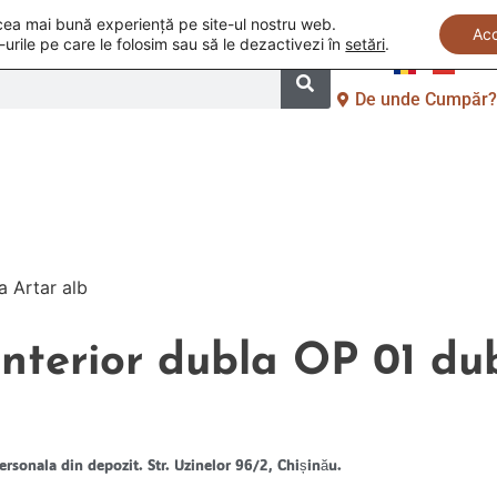
i cea mai bună experiență pe site-ul nostru web.
Ac
-urile pe care le folosim sau să le dezactivezi în
setări
.
De unde Cumpăr
și Ascunse
Uși la Comandă
Accesorii pentru 
a Artar alb
interior dubla OP 01 du
ersonala din depozit. Str. Uzinelor 96/2, Chișinău.