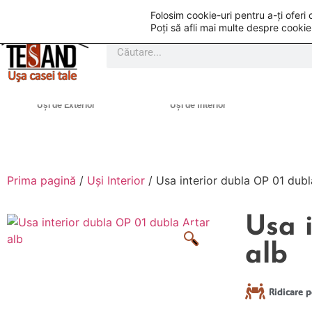
Folosim cookie-uri pentru a-ți ofer
Poți să afli mai multe despre cookie
U
Uși de Exterior
Uși de Interior
Prima pagină
/
Uși Interior
/ Usa interior dubla OP 01 dubl
Usa 
alb
Ridicare p