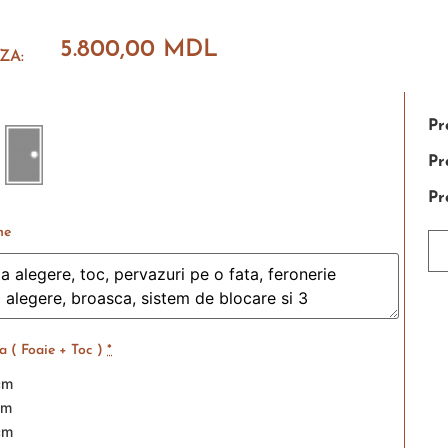
5.800,00
MDL
ZA:
Pr
Pr
Pr
ne
 ( Foaie + Toc )
*
cm
cm
cm