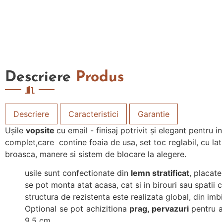
Descriere
Produs
Descriere
Caracteristici
Garantie
Ușile
vopsite
cu email - finisaj potrivit și elegant pentru 
complet,care contine foaia de usa, set toc reglabil, cu la
broasca, manere si sistem de blocare la alegere.
usile sunt confectionate din
lemn stratificat
, placat
se pot monta atat acasa, cat si in birouri sau spatii 
structura de rezistenta este realizata global, din i
Optional se pot achizitiona
prag, pervazuri
pentru a
9.5 cm.