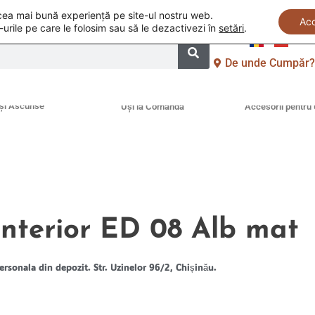
i cea mai bună experiență pe site-ul nostru web.
Ac
-urile pe care le folosim sau să le dezactivezi în
setări
.
De unde Cumpăr
și Ascunse
Uși la Comandă
Accesorii pentru 
interior ED 08 Alb mat
ersonala din depozit. Str. Uzinelor 96/2, Chișinău.