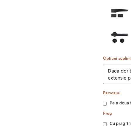
Optiuni suplim
Pervazuri
Pe a doua f
Prag
Cu prag 1