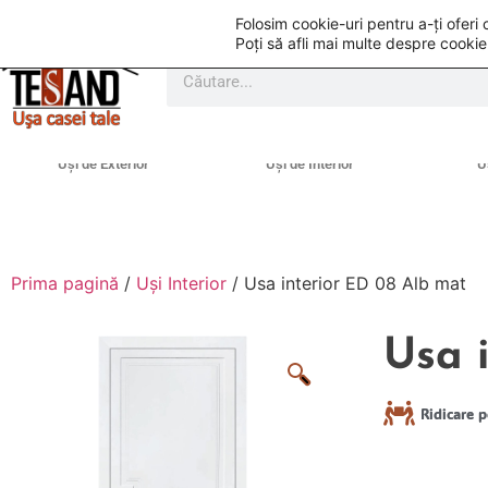
Folosim cookie-uri pentru a-ți ofer
Poți să afli mai multe despre cookie
Uși de Exterior
Uși de Interior
U
Prima pagină
/
Uși Interior
/ Usa interior ED 08 Alb mat
Usa 
Ridicare p