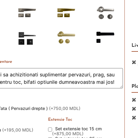
Li
entare
Pl
ata ( Pervazuri drepte )
(
+750,00 MDL
)
Extensie Toc
Set extensie toc 15 cm
m
(
+195,00 MDL
)
(
+875,00 MDL
)