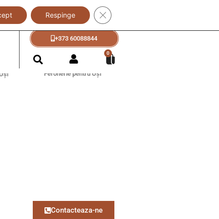
Close GDPR Cookie Banner
cept
Respinge
+373 60088833
+373 60088844
?
0
Feronerie pentru Uși
Uși
Contacteaza-ne