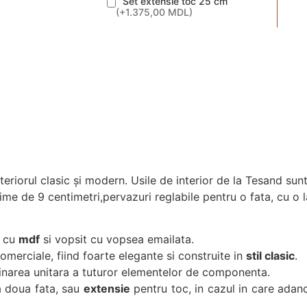
Set extensie toc 25 cm
(
+1.375,00 MDL
)
interiorul clasic și modern. Usile de interior de la Tesand su
time de 9 centimetri,pervazuri reglabile pentru o fata, cu o
e cu
mdf
si vopsit cu vopsea emailata.
comerciale, fiind foarte elegante si construite in
stil clasic
.
mbinarea unitara a tuturor elementelor de componenta.
 doua fata, sau
extensie
pentru toc, in cazul in care adan