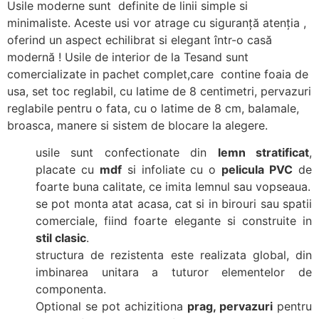
Usile moderne sunt definite de linii simple si
minimaliste. Aceste usi vor atrage cu siguranță atenția ,
oferind un aspect echilibrat si elegant într-o casă
modernă ! Usile de interior de la Tesand sunt
comercializate in pachet complet,care contine foaia de
usa, set toc reglabil, cu latime de 8 centimetri, pervazuri
reglabile pentru o fata, cu o latime de 8 cm, balamale,
broasca, manere si sistem de blocare la alegere.
usile sunt confectionate din
lemn stratificat
,
placate cu
mdf
si infoliate cu o
pelicula PVC
de
foarte buna calitate, ce imita lemnul sau vopseaua.
se pot monta atat acasa, cat si in birouri sau spatii
comerciale, fiind foarte elegante si construite in
stil clasic
.
structura de rezistenta este realizata global, din
imbinarea unitara a tuturor elementelor de
componenta.
Optional se pot achizitiona
prag, pervazuri
pentru