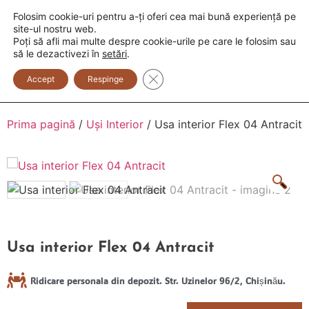
Folosim cookie-uri pentru a-ți oferi cea mai bună experiență pe
+373 600 888 33
+373 600 888 44
site-ul nostru web.
Poți să afli mai multe despre cookie-urile pe care le folosim sau
0
să le dezactivezi în
setări
.
Close GDPR Cookie Banner
Accept
Respinge
Prima pagină
/
Uși Interior
/ Usa interior Flex 04 Antracit
Usa interior Flex 04 Antracit
Ridicare personala din depozit. Str. Uzinelor 96/2, Chișinău.