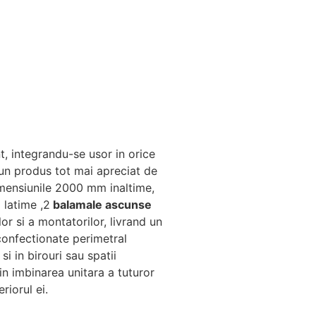
t, integrandu-se usor in orice
 un produs tot mai apreciat de
mensiunile 2000 mm inaltime,
latime ,2
balamale ascunse
lor si a montatorilor, livrand un
 confectionate perimetral
i in birouri sau spatii
in imbinarea unitara a tuturor
riorul ei.