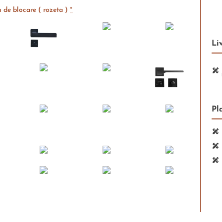
 de blocare ( rozeta )
*
Li
Pl