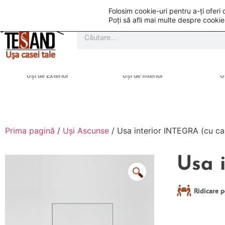
Folosim cookie-uri pentru a-ți ofer
Poți să afli mai multe despre cookie
Uși de Exterior
Uși de Interior
U
Prima pagină
/
Uși Ascunse
/ Usa interior INTEGRA (cu ca
Usa 
Ridicare p