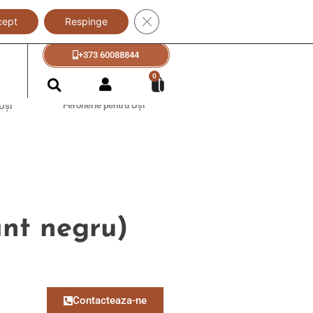
Close GDPR Cookie Banner
cept
Respinge
+373 60088833
+373 60088844
?
0
Feronerie pentru Uși
Uși
ant negru)
Contacteaza-ne