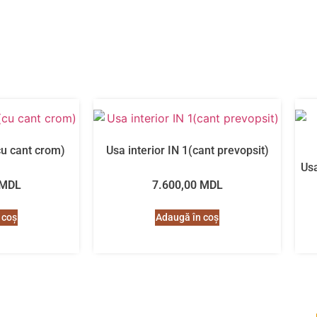
(cu cant crom)
Usa interior IN 1(cant prevopsit)
Usa
MDL
7.600,00
MDL
 coș
Adaugă în coș