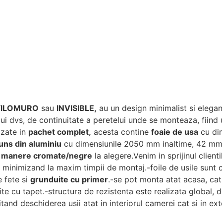
 FILOMURO
sau
INVISIBLE
,
au un design minimalist si elegan
lui dvs, de continuitate a peretelui unde se monteaza, fiind
izate in
pachet complet,
acesta contine
foaie de usa
cu di
uns din aluminiu
cu dimensiunile 2050 mm inaltime, 42 mm 
i
manere cromate/negre
la alegere.Venim in sprijinul clienti
c, minimizand la maxim timpii de montaj.-foile de usile sunt
fete si
grunduite cu primer
.-se pot monta atat acasa, cat s
te cu tapet.-structura de rezistenta este realizata global, d
tand deschiderea usii atat in interiorul camerei cat si in exte