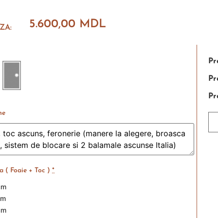
5.600,00
MDL
ZA:
Pr
Pr
Pr
ne
 ( Foaie + Toc )
*
cm
cm
cm