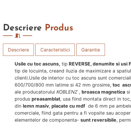
Descriere
Produs
Descriere
Caracteristici
Garantie
Usile cu toc ascuns,
tip
REVERSE, denumite si usi
tip de locuinta, creand iluzia de maximizare a spatiu
clienti.Usile de interior cu toc ascuns sunt comercial
600/700/800 mm latime si 42 mm grosime,
toc asc
ale producatorului
KOBLENZ
,
broasca magnetica
s
produs
preasamblat
, usa fiind montata direct in to
din
lemn masiv
,
placate cu mdf
de 6 mm pe ambele 
comerciale, fiind gata pentru a fi vopsite sau acoperi
elementelor de componenta-
sunt reversibile
, permi