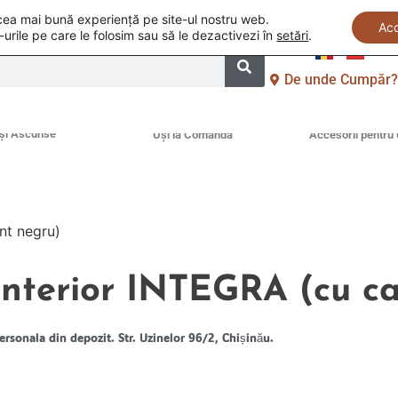
i cea mai bună experiență pe site-ul nostru web.
Ac
-urile pe care le folosim sau să le dezactivezi în
setări
.
De unde Cumpăr
și Ascunse
Uși la Comandă
Accesorii pentru 
nt negru)
interior INTEGRA (cu c
ersonala din depozit. Str. Uzinelor 96/2, Chișinău.