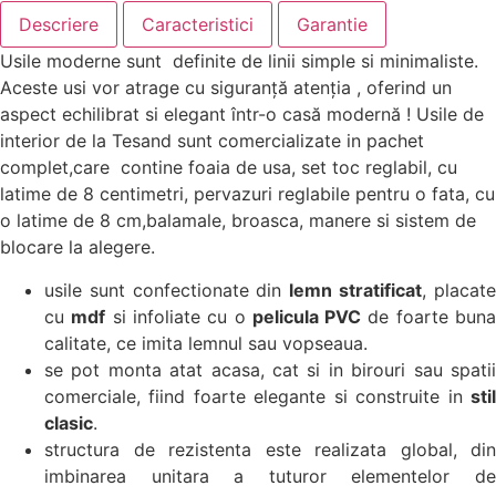
Descriere
Caracteristici
Garantie
Usile moderne sunt definite de linii simple si minimaliste.
Aceste usi vor atrage cu siguranță atenția , oferind un
aspect echilibrat si elegant într-o casă modernă ! Usile de
interior de la Tesand sunt comercializate in pachet
complet,care contine foaia de usa, set toc reglabil, cu
latime de 8 centimetri, pervazuri reglabile pentru o fata, cu
o latime de 8 cm,balamale, broasca, manere si sistem de
blocare la alegere.
usile sunt confectionate din
lemn stratificat
, placat
cu
mdf
si infoliate cu o
pelicula PVC
de foarte bun
calitate, ce imita lemnul sau vopseaua.
se pot monta atat acasa, cat si in birouri sau spatii
comerciale, fiind foarte elegante si construite in
stil
clasic
.
structura de rezistenta este realizata global, din
imbinarea unitara a tuturor elementelor de