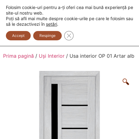
Folosim cookie-uri pentru a-ți oferi cea mai bună experiență pe
+373 600 888 33
+373 600 888 44
site-ul nostru web.
Poți să afli mai multe despre cookie-urile pe care le folosim sau
0
să le dezactivezi în
setări
.
Close GDPR Cookie Banner
Accept
Respinge
Prima pagină
/
Uși Interior
/ Usa interior OP 01 Artar alb