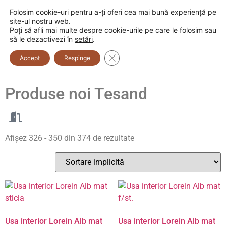
Folosim cookie-uri pentru a-ți oferi cea mai bună experiență pe
+373 600 888 33
+373 600 888 44
site-ul nostru web.
Poți să afli mai multe despre cookie-urile pe care le folosim sau
0
să le dezactivezi în
setări
.
Close GDPR Cookie Banner
Accept
Respinge
Noutati
Produse noi
Tesand
Afișez 326 - 350 din 374 de rezultate
Usa interior Lorein Alb mat
Usa interior Lorein Alb mat