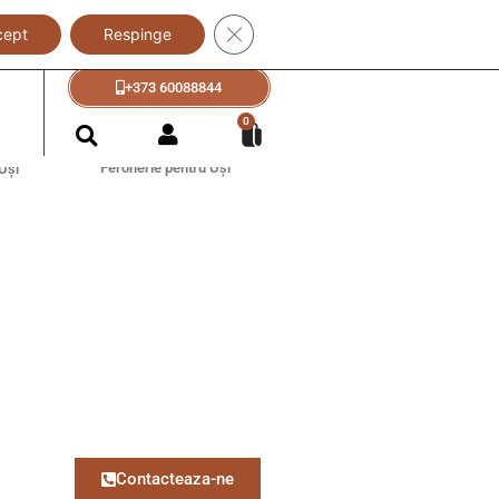
Close GDPR Cookie Banner
cept
Respinge
+373 60088833
+373 60088844
?
0
Feronerie pentru Uși
Uși
Contacteaza-ne