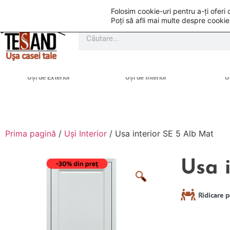
Folosim cookie-uri pentru a-ți ofer
Poți să afli mai multe despre cookie
Uși de Exterior
Uși de Interior
U
Prima pagină
/
Uși Interior
/ Usa interior SE 5 Alb Mat
Usa 
Ridicare p