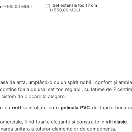
Set extensie toc 17 cm
m
(
+100,00 MDL
)
(
+550,00 MDL
)
să de artă, umplând-o cu un spirit nobil , confort și ambian
ntine foaia de usa, set toc reglabil, cu latime de 7 centime
 sistem de blocare la alegere.
te cu
mdf
si infoliate cu o
pelicula PVC
de foarte buna ca
comerciale, fiind foarte elegante si construite in
stil clasic
.
mbinarea unitara a tuturor elementelor de componenta.