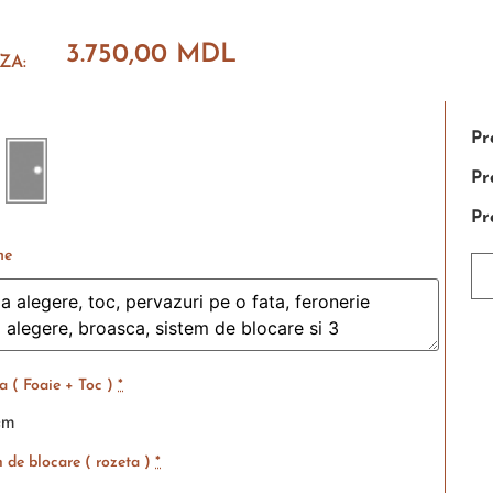
3.750,00
MDL
ZA:
Pr
Pr
Pr
ne
 ( Foaie + Toc )
*
cm
 de blocare ( rozeta )
*