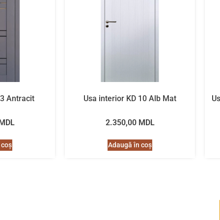
 3 Antracit
Usa interior KD 10 Alb Mat
Us
MDL
2.350,00
MDL
 coș
Adaugă în coș