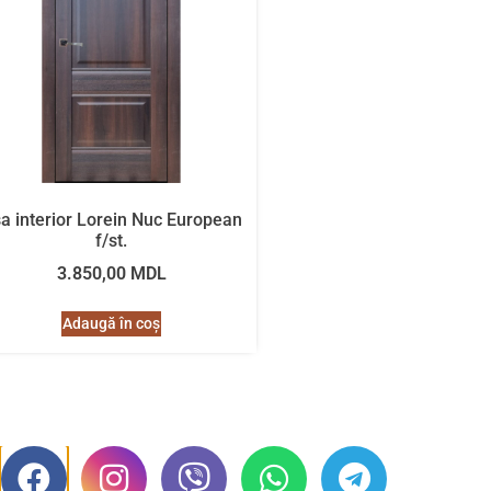
a interior Lorein Nuc European
f/st.
3.850,00
MDL
Adaugă în coș