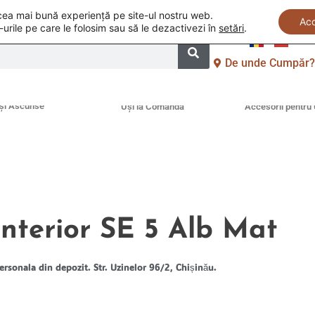
i cea mai bună experiență pe site-ul nostru web.
Ac
-urile pe care le folosim sau să le dezactivezi în
setări
.
De unde Cumpăr
și Ascunse
Uși la Comandă
Accesorii pentru 
interior SE 5 Alb Mat
ersonala din depozit. Str. Uzinelor 96/2, Chișinău.