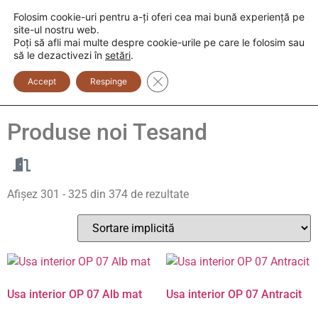
Folosim cookie-uri pentru a-ți oferi cea mai bună experiență pe
+373 600 888 33
+373 600 888 44
site-ul nostru web.
Poți să afli mai multe despre cookie-urile pe care le folosim sau
0
să le dezactivezi în
setări
.
Close GDPR Cookie Banner
Accept
Respinge
Noutati
Produse noi
Tesand
Afișez 301 - 325 din 374 de rezultate
Usa interior OP 07 Alb mat
Usa interior OP 07 Antracit