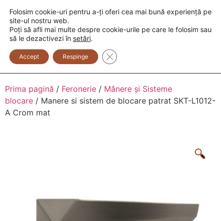
Folosim cookie-uri pentru a-ți oferi cea mai bună experiență pe
+373 600 888 33
+373 600 888 44
site-ul nostru web.
Poți să afli mai multe despre cookie-urile pe care le folosim sau
0
să le dezactivezi în
setări
.
Close GDPR Cookie Banner
Accept
Respinge
Prima pagină
/
Feronerie
/
Mânere și Sisteme
blocare
/ Manere si sistem de blocare patrat SKT-L1012-
A Crom mat