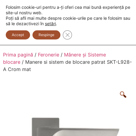
Folosim cookie-uri pentru a-ți oferi cea mai bună experiență pe
+373 600 888 33
+373 600 888 44
site-ul nostru web.
Poți să afli mai multe despre cookie-urile pe care le folosim sau
0
să le dezactivezi în
setări
.
Close GDPR Cookie Banner
Accept
Respinge
Prima pagină
/
Feronerie
/
Mânere și Sisteme
blocare
/ Manere si sistem de blocare patrat SKT-L928-
A Crom mat