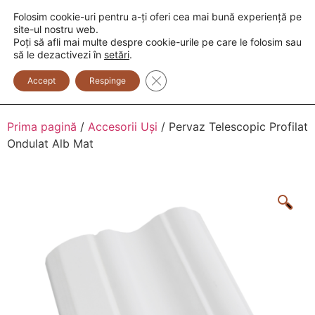
Folosim cookie-uri pentru a-ți oferi cea mai bună experiență pe
+373 600 888 33
+373 600 888 44
site-ul nostru web.
Poți să afli mai multe despre cookie-urile pe care le folosim sau
0
să le dezactivezi în
setări
.
Close GDPR Cookie Banner
Accept
Respinge
Prima pagină
/
Accesorii Uși
/ Pervaz Telescopic Profilat
Ondulat Alb Mat