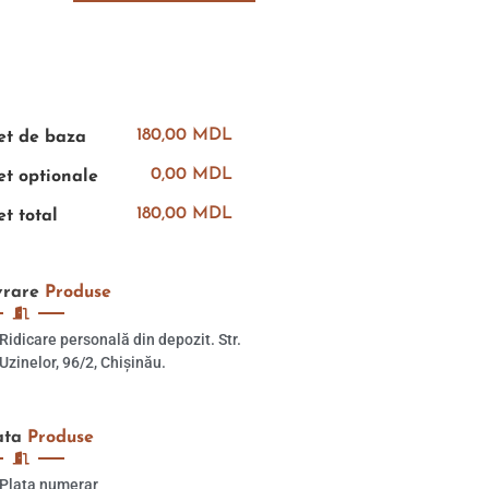
180,00 MDL
et de baza
0,00 MDL
et optionale
180,00 MDL
et total
vrare
Produse
Ridicare personală din depozit. Str.
Uzinelor, 96/2, Chișinău.
ata
Produse
Plata numerar