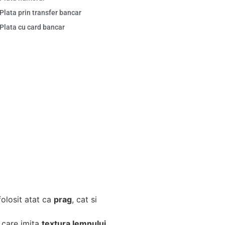
Plata prin transfer bancar
Plata cu card bancar
 folosit atat ca
prag
, cat si
 care imita
textura lemnului
.