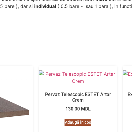
5 bare ), dar si
individual
( 0.5 bare - sau 1 bara ), in funct
Pervaz Telescopic ESTET Artar
E
Crem
130,00
MDL
Adaugă în coș