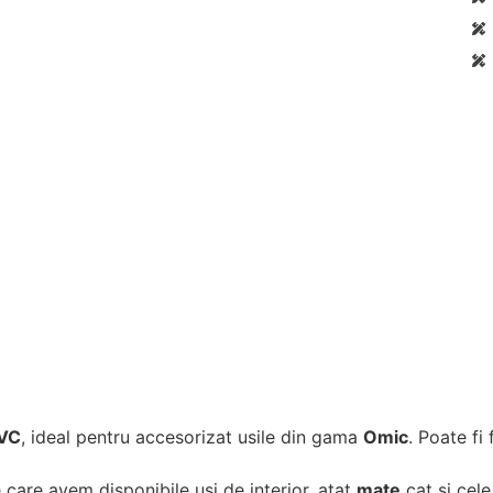
PVC
, ideal pentru accesorizat usile din gama
Omic
. Poate fi
 care avem disponibile usi de interior, atat
mate
cat si cele