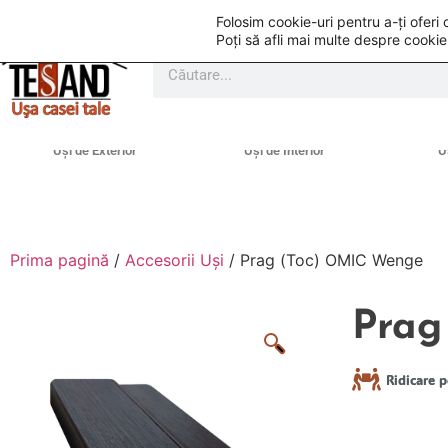
Folosim cookie-uri pentru a-ți ofer
Poți să afli mai multe despre cookie
Uși de Exterior
Uși de Interior
U
Prima pagină
/
Accesorii Uși
/ Prag (Toc) OMIC Wenge
Prag
Ridicare p