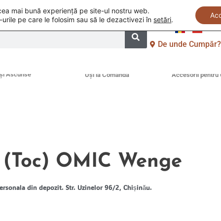
i cea mai bună experiență pe site-ul nostru web.
Ac
-urile pe care le folosim sau să le dezactivezi în
setări
.
De unde Cumpăr
și Ascunse
Uși la Comandă
Accesorii pentru 
 (Toc) OMIC Wenge
ersonala din depozit. Str. Uzinelor 96/2, Chișinău.