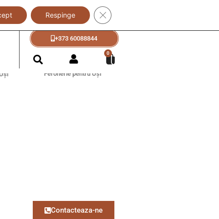
Close GDPR Cookie Banner
cept
Respinge
+373 60088833
+373 60088844
?
0
Feronerie pentru Uși
Uși
Contacteaza-ne