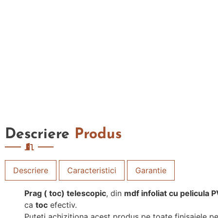
Descriere
Produs
Descriere
Caracteristici
Garantie
Prag ( toc) telescopic
, din
mdf infoliat cu pelicula 
ca
toc
efectiv.
Puteti achizitiona acest produs pe toate finisajele pe