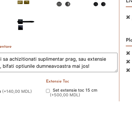
Li
Pl
entare
Extensie Toc
Set extensie toc 15 cm
m
(
+140,00 MDL
)
(
+500,00 MDL
)