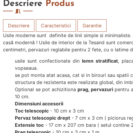
Descriere
Produs
Descriere
Caracteristici
Garantie
Usile moderne sunt definite de linii simple si minimaliste. 
casă modernă ! Usile de interior de la Tesand sunt comerci
centimetri, pervazuri reglabile pentru 2 fete, cu o latime
usile sunt confectionate din
lemn stratificat
, pla
vopseaua.
se pot monta atat acasa, cat si in birouri sau spatii 
structura de rezistenta este realizata global, din i
Optional se pot achizitiona
prag, pervazuri
pentru a
10 cm.
Dimensiuni accesorii
Toc telescopic
- 10 cm x 3 cm
Pervaz telescopic drept
- 7 cm x 3 cm ( piciorus reg
Extensie toc
- 17 cm x 207 cm bara ( setul contine 
Prag telescopic
- 10 cm x 3 cm x 1 m.