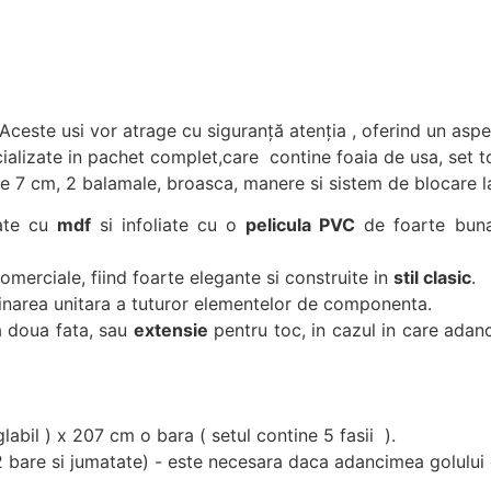
Aceste usi vor atrage cu siguranță atenția , oferind un aspec
alizate in pachet complet,care contine foaia de usa, set to
 de 7 cm, 2 balamale, broasca, manere si sistem de blocare l
cate cu
mdf
si infoliate cu o
pelicula PVC
de foarte buna 
comerciale, fiind foarte elegante si construite in
stil clasic
.
mbinarea unitara a tuturor elementelor de componenta.
 doua fata, sau
extensie
pentru toc, in cazul in care adan
labil ) x 207 cm o bara ( setul contine 5 fasii ).
2 bare si jumatate) - este necesara daca adancimea golulu