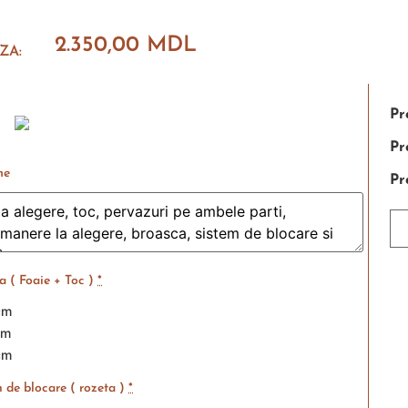
2.350,00
MDL
ZA:
Pr
Pr
ne
Pr
 ( Foaie + Toc )
*
cm
cm
cm
 de blocare ( rozeta )
*