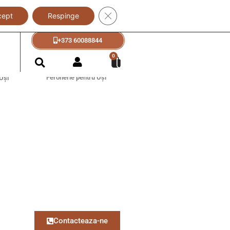
Close GDPR Cookie Banner
cept
Respinge
+373 60088833
+373 60088844
?
0
Feronerie pentru Uși
Uși
Contacteaza-ne