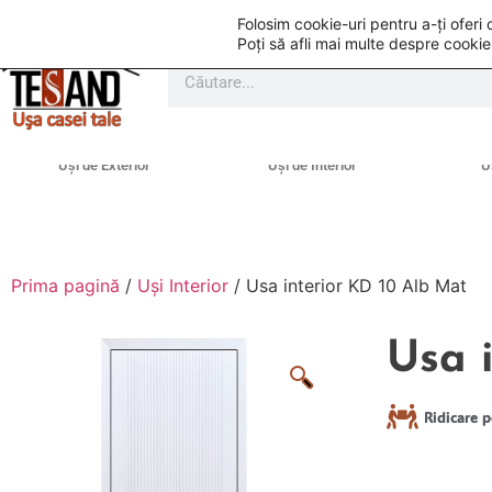
Folosim cookie-uri pentru a-ți ofer
Poți să afli mai multe despre cookie
Uși de Exterior
Uși de Interior
U
Prima pagină
/
Uși Interior
/ Usa interior KD 10 Alb Mat
Usa 
Ridicare p