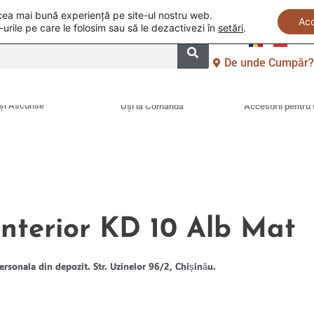
i cea mai bună experiență pe site-ul nostru web.
Ac
-urile pe care le folosim sau să le dezactivezi în
setări
.
De unde Cumpăr
și Ascunse
Uși la Comandă
Accesorii pentru 
interior KD 10 Alb Mat
ersonala din depozit. Str. Uzinelor 96/2, Chișinău.