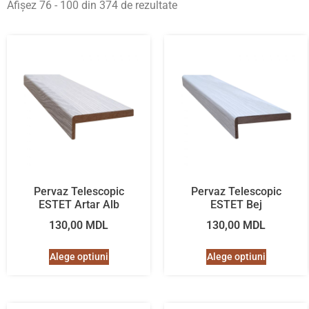
Afișez 76 - 100 din 374 de rezultate
Pervaz Telescopic
Pervaz Telescopic
ESTET Artar Alb
ESTET Bej
130,00
MDL
130,00
MDL
Alege optiuni
Alege optiuni