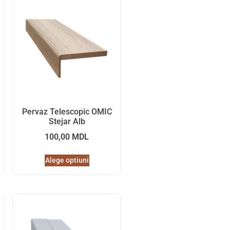
Pervaz Telescopic OMIC
Stejar Alb
100,00
MDL
Alege optiuni