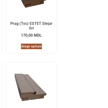
Prag (Toc) ESTET Stejar
Gri
170,00
MDL
Alege optiuni