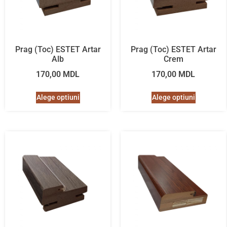
Prag (Toc) ESTET Artar
Prag (Toc) ESTET Artar
Alb
Crem
170,00
MDL
170,00
MDL
Alege optiuni
Alege optiuni