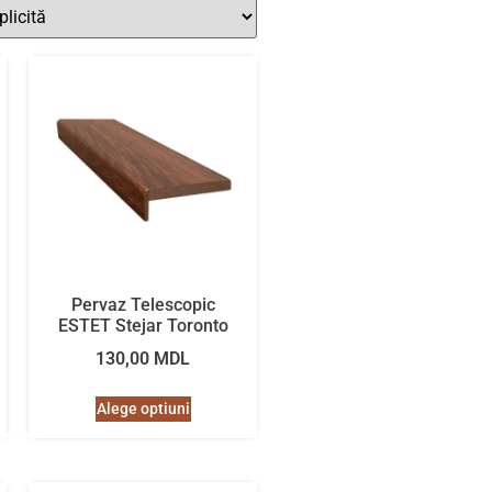
Pervaz Telescopic
ESTET Stejar Toronto
130,00
MDL
Alege optiuni