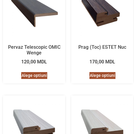
Pervaz Telescopic OMIC
Prag (Toc) ESTET Nuc
Wenge
120,00
MDL
170,00
MDL
Alege optiuni
Alege optiuni