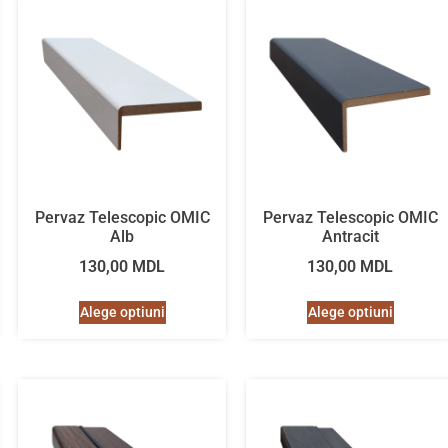
Pervaz Telescopic OMIC
Pervaz Telescopic OMIC
Alb
Antracit
130,00
MDL
130,00
MDL
Alege optiuni
Alege optiuni