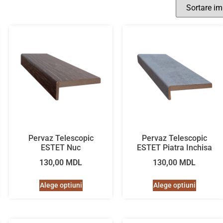
Pervaz Telescopic
Pervaz Telescopic
ESTET Nuc
ESTET Piatra Inchisa
130,00
MDL
130,00
MDL
Alege optiuni
Alege optiuni