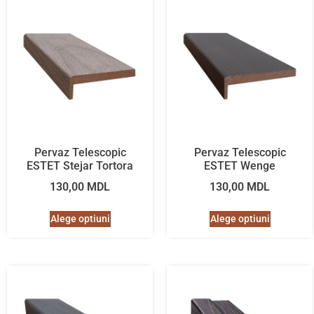
Pervaz Telescopic
Pervaz Telescopic
ESTET Stejar Tortora
ESTET Wenge
130,00
MDL
130,00
MDL
Alege optiuni
Alege optiuni